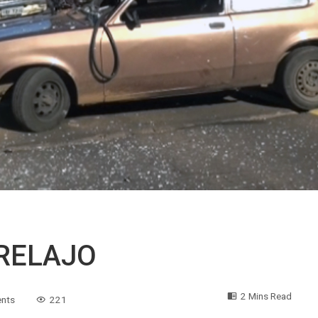
 RELAJO
2 Mins Read
nts
221