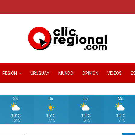
REGIÓN
URUGUAY
MUNDO
OPINIÓN
VIDEOS
E
Sá
Do
Lu
Ma
16°C
15°C
14°C
14°C
6°C
4°C
5°C
7°C