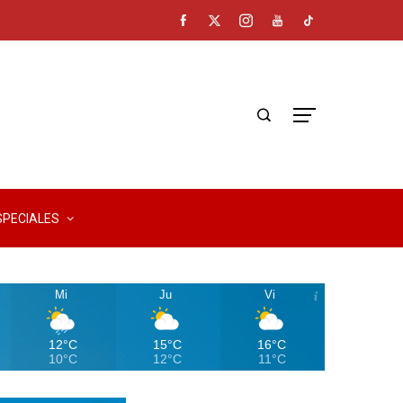
SPECIALES
Mi
Ju
Vi
12°C
15°C
16°C
10°C
12°C
11°C