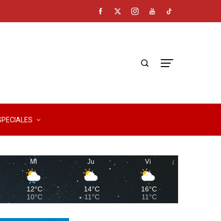
SPECIALES
Mi
Ju
Vi
12°C
14°C
16°C
10°C
11°C
11°C