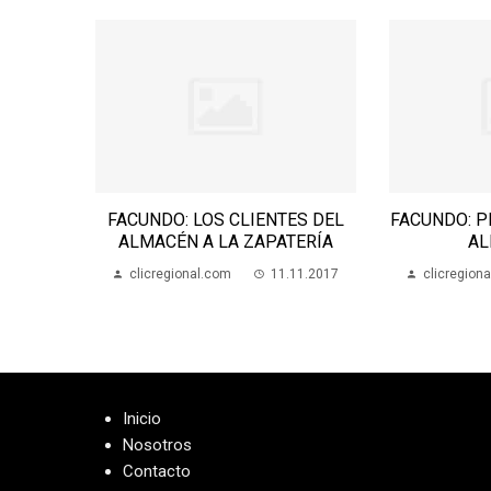
 QUE
FACUNDO: LOS CLIENTES DEL
FACUNDO: P
ENTER
ALMACÉN A LA ZAPATERÍA
AL
11.2017
clicregional.com
11.11.2017
clicregion
Inicio
Nosotros
Contacto