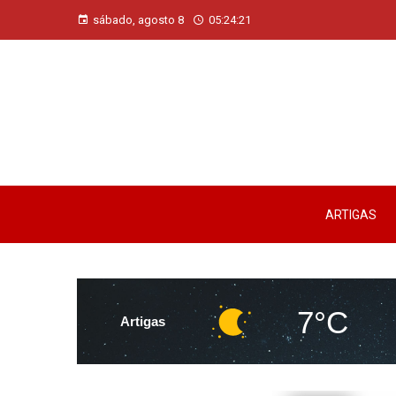
sábado, agosto 8
05:24:21
ARTIGAS
7°C
Artigas