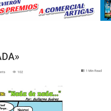
ADA»
1 Min Read
nts
102