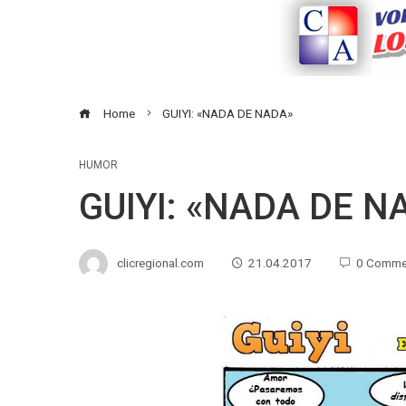
Home
GUIYI: «NADA DE NADA»
HUMOR
GUIYI: «NADA DE N
clicregional.com
21.04.2017
0 Comme