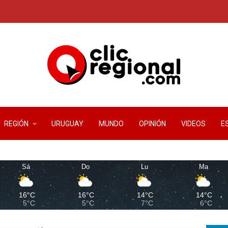
REGIÓN
URUGUAY
MUNDO
OPINIÓN
VIDEOS
E
Sá
Do
Lu
Ma
16°C
16°C
14°C
14°C
5°C
5°C
7°C
6°C