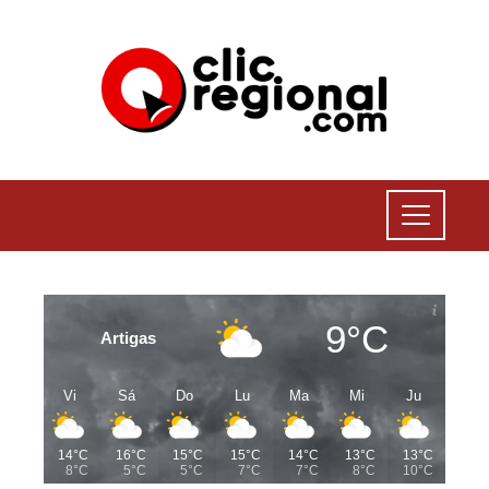
9°C
Artigas
Vi
Sá
Do
Lu
Ma
Mi
Ju
14°C
16°C
15°C
15°C
14°C
13°C
13°C
8°C
5°C
5°C
7°C
7°C
8°C
10°C