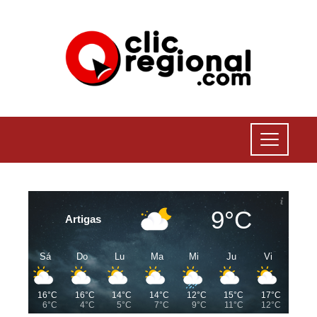
9°C
Artigas
Sá
Do
Lu
Ma
Mi
Ju
Vi
16°C
16°C
14°C
14°C
12°C
15°C
17°C
6°C
4°C
5°C
7°C
9°C
11°C
12°C