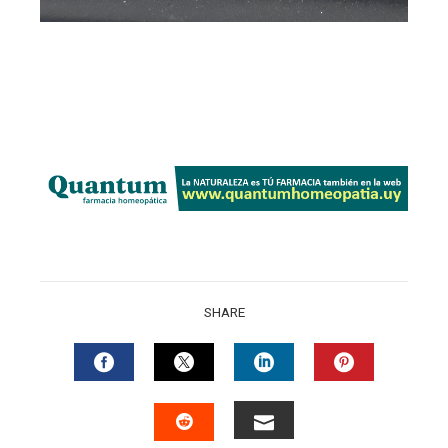
SHARE
FACEBOOK
TWITTER
LINKEDIN
PINTERES