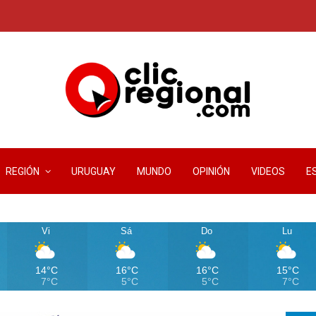
REGIÓN
URUGUAY
MUNDO
OPINIÓN
VIDEOS
E
Vi
Sá
Do
Lu
14°C
16°C
16°C
15°C
7°C
5°C
5°C
7°C