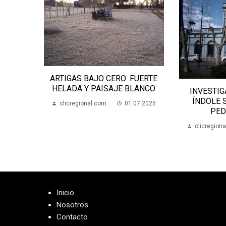
ANA
ARTIGAS BAJO CERO: FUERTE
SALTO
HELADA Y PAISAJE BLANCO
INVESTIG
05.2024
ÍNDOLE 
clicregional.com
01.07.2025
PED
clicregion
Inicio
Nosotros
Contacto