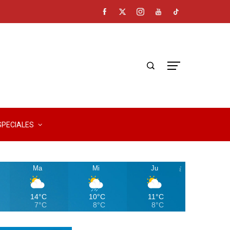
SPECIALES
Ma
Mi
Ju
14°C
10°C
11°C
7°C
8°C
8°C