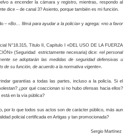
uelvo a encender la cámara y registro, mientras, respondo al
gente dice – de canal 3? Asiento, porque también es mi función.
ndo –
«Bo… filmá para ayudar a la policía»
y agrega:
«no a favor
licial N°18.315, Título II, Capítulo I «DEL USO DE LA FUERZA
 (Seguridad estrictamente necesaria) dice:
«el personal
mente se adoptarán las medidas de seguridad defensivas u
o de su función, de acuerdo a la normativa vigente»
.
ndar garantías a todas las partes, incluso a la policía. Si el
molestan? ¿por qué coaccionan si no hubo ofensas hacia ellos?
está en la vía pública?
o, por lo que todos sus actos son de carácter público, más aun
lidad policial certificada en Artigas y tan promocionada?
Sergio Martínez