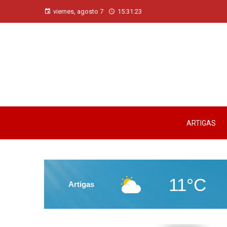
viernes, agosto 7
15:31:24
ARTIGAS
11°C
Artigas