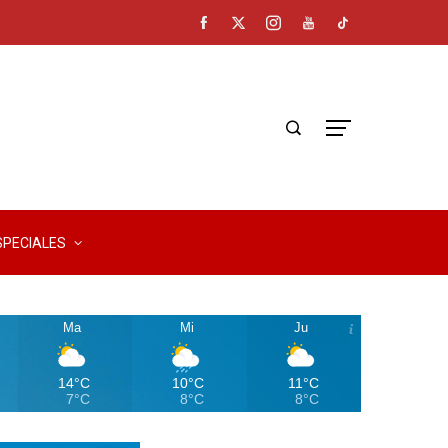
SPECIALES
Ma
Mi
Ju
14°C
10°C
11°C
7°C
8°C
8°C