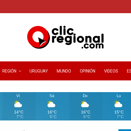
REGIÓN
URUGUAY
MUNDO
OPINIÓN
VIDEOS
E
Vi
Sá
Do
Lu
14°C
16°C
16°C
15°C
7°C
5°C
5°C
7°C