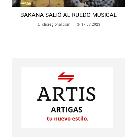
EDO MUSICAL
MANDABRASA FESTEJA SUS 
17.07.2023
clicregional.com
26.05.202