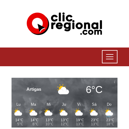
6°C
Artigas
Lu
Ma
Mi
Ju
Vi
Sá
Do
14°C
14°C
13°C
13°C
19°C
23°C
23°C
5°C
6°C
10°C
12°C
13°C
13°C
18°C