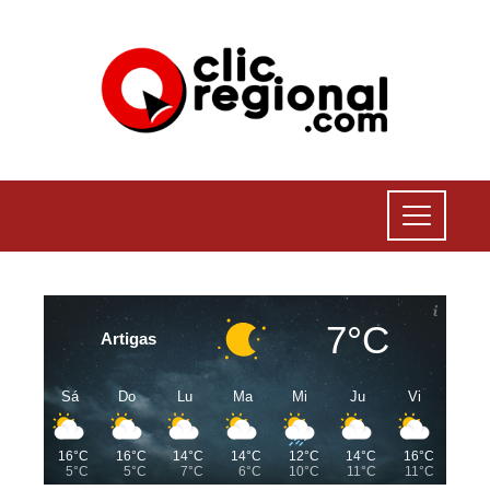
7°C
Artigas
Sá
Do
Lu
Ma
Mi
Ju
Vi
16°C
16°C
14°C
14°C
12°C
14°C
16°C
5°C
5°C
7°C
6°C
10°C
11°C
11°C