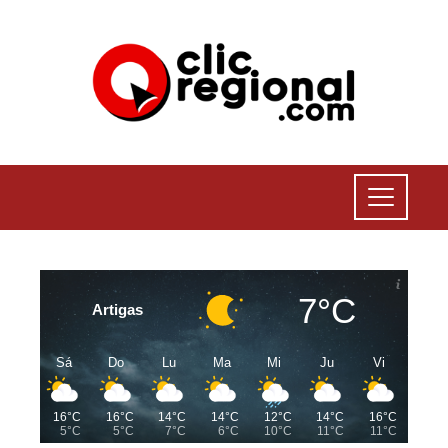
7°C
Artigas
Sá
Do
Lu
Ma
Mi
Ju
Vi
16°C
16°C
14°C
14°C
12°C
14°C
16°C
5°C
5°C
7°C
6°C
10°C
11°C
11°C