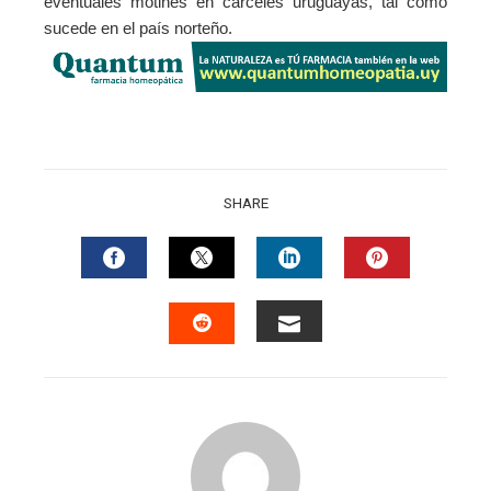
eventuales motines en cárceles uruguayas, tal como
sucede en el país norteño.
SHARE
FACEBOOK
TWITTER
LINKEDIN
PINTERES
EMAIL
STUMBLEUPON