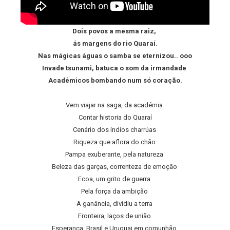
Dois povos a mesma raiz,
ás margens do rio Quaraí.
Nas mágicas águas o samba se eternizou.. ooo
Invade tsunami, batuca o som da irmandade
Académicos bombando num só coração.
Vem viajar na saga, da académia
Contar historia do Quaraí
Cenário dos índios charrúas
Riqueza que aflora do chão
Pampa exuberante, pela natureza
Beleza das garças, correnteza de emoção
Ecoa, um grito de guerra
Pela força da ambição
A ganância, dividiu a terra
Fronteira, laços de união
Esperança, Brasil e Uruguai em comunhão