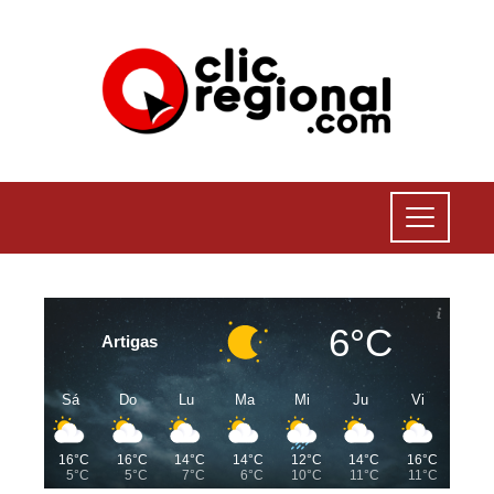
6°C
Artigas
Sá
Do
Lu
Ma
Mi
Ju
Vi
16°C
16°C
14°C
14°C
12°C
14°C
16°C
5°C
5°C
7°C
6°C
10°C
11°C
11°C