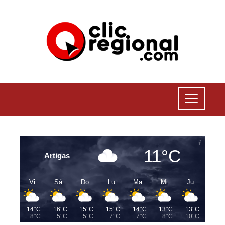
11°C
Artigas
Vi
Sá
Do
Lu
Ma
Mi
Ju
14°C
16°C
15°C
15°C
14°C
13°C
13°C
8°C
5°C
5°C
7°C
7°C
8°C
10°C