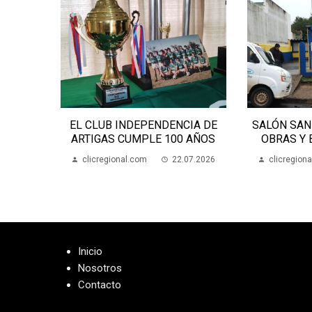
ANIZA
EL CLUB INDEPENDENCIA DE
SALÓN SAN
MENTAL
ARTIGAS CUMPLE 100 AÑOS
OBRAS Y
07.2026
clicregional.com
22.07.2026
clicregion
Inicio
Nosotros
Contacto