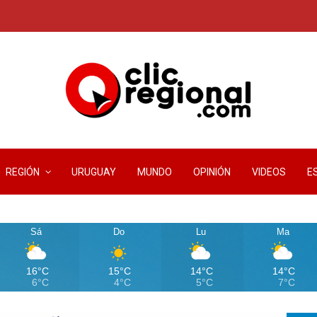
REGIÓN
URUGUAY
MUNDO
OPINIÓN
VIDEOS
E
Sá
Do
Lu
Ma
16°C
15°C
14°C
14°C
6°C
4°C
5°C
7°C