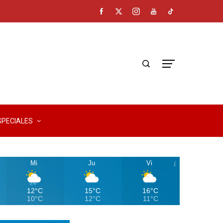
SPECIALES
Mi
Ju
Vi
12°C
15°C
16°C
10°C
12°C
11°C