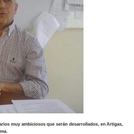
arios
muy
ambiciosos
que
serán
desarrollados
,
en
Artigas
,
oma
.