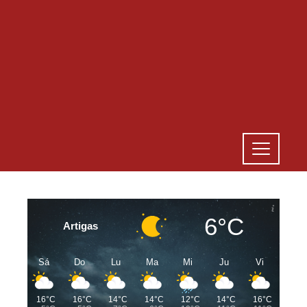
6°C
Artigas
Sá
Do
Lu
Ma
Mi
Ju
Vi
16°C
16°C
14°C
14°C
12°C
14°C
16°C