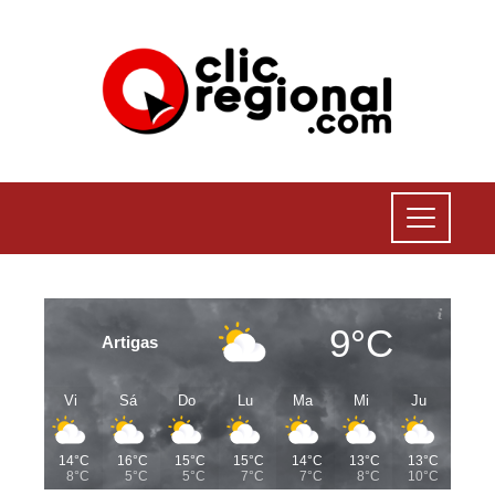
9°C
Artigas
Vi
Sá
Do
Lu
Ma
Mi
Ju
14°C
16°C
15°C
15°C
14°C
13°C
13°C
8°C
5°C
5°C
7°C
7°C
8°C
10°C