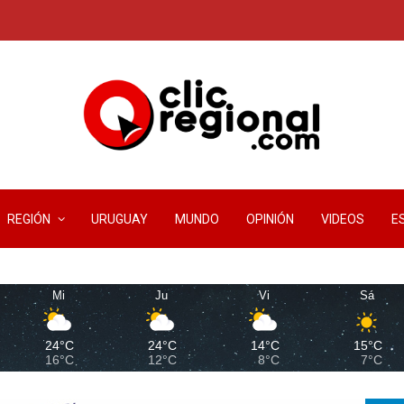
REGIÓN
URUGUAY
MUNDO
OPINIÓN
VIDEOS
E
Mi
Ju
Vi
Sá
24°C
24°C
14°C
15°C
16°C
12°C
8°C
7°C