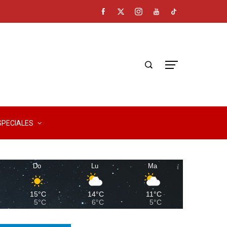
SPECIALES
Do
Lu
Ma
15°C
14°C
11°C
5°C
6°C
5°C