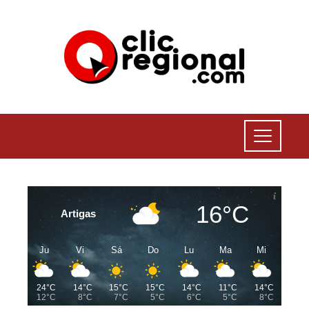
16°C
Artigas
Ju
Vi
Sá
Do
Lu
Ma
Mi
24°C
14°C
15°C
15°C
14°C
11°C
14°C
12°C
8°C
7°C
5°C
6°C
5°C
8°C