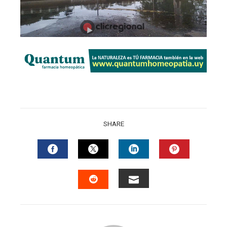
SHARE
FACEBOOK
TWITTER
LINKEDIN
PINTERES
EMAIL
STUMBLEUPON