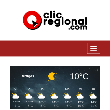
10°C
Artigas
Vi
Sá
Do
Lu
Ma
Mi
Ju
14°C
16°C
16°C
14°C
14°C
12°C
14°C
7°C
5°C
5°C
7°C
6°C
10°C
11°C