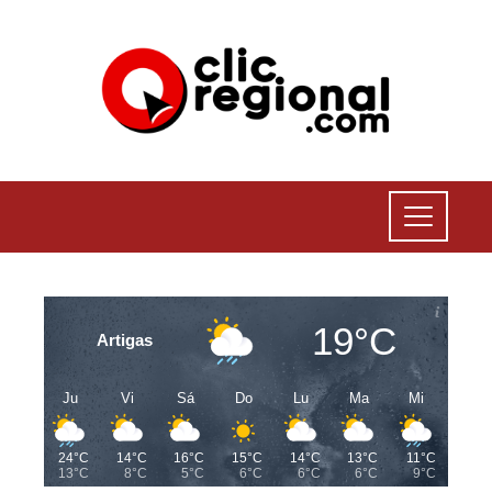
19°C
Artigas
Ju
Vi
Sá
Do
Lu
Ma
Mi
24°C
14°C
16°C
15°C
14°C
13°C
11°C
13°C
8°C
5°C
6°C
6°C
6°C
9°C