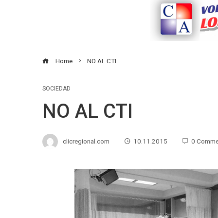
Home
NO AL CTI
SOCIEDAD
NO AL CTI
clicregional.com
10.11.2015
0 Comme