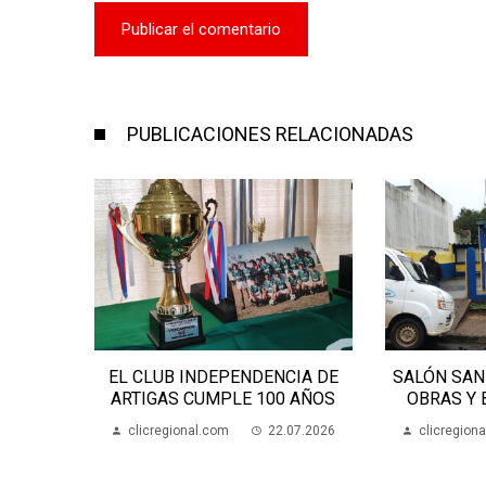
PUBLICACIONES RELACIONADAS
ANIZA
EL CLUB INDEPENDENCIA DE
SALÓN SAN
MENTAL
ARTIGAS CUMPLE 100 AÑOS
OBRAS Y
07.2026
clicregional.com
22.07.2026
clicregion