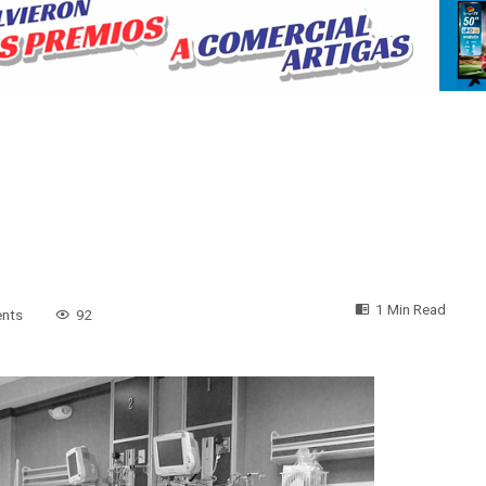
1 Min Read
nts
92