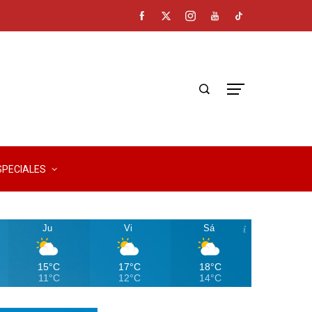
SPECIALES
Ju
Vi
Sá
15°C
17°C
18°C
11°C
12°C
14°C