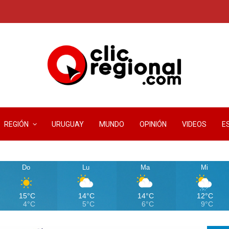
REGIÓN
URUGUAY
MUNDO
OPINIÓN
VIDEOS
E
Do
Lu
Ma
Mi
15°C
14°C
14°C
12°C
4°C
5°C
6°C
9°C