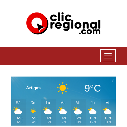
9°C
Artigas
Sá
Do
Lu
Ma
Mi
Ju
Vi
16°C
15°C
14°C
14°C
12°C
15°C
16°C
6°C
4°C
5°C
7°C
10°C
12°C
11°C