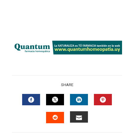
SHARE
FACEBOOK
TWITTER
LINKEDIN
PINTERES
EMAIL
STUMBLEUPON