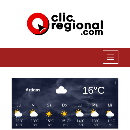
16°C
Artigas
Ju
Vi
Sá
Do
Lu
Ma
Mi
23°C
13°C
15°C
15°C
14°C
13°C
11°C
13°C
8°C
6°C
6°C
6°C
6°C
9°C