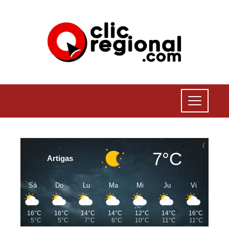
7°C
Artigas
Sá
Do
Lu
Ma
Mi
Ju
Vi
16°C
16°C
14°C
14°C
12°C
14°C
16°C
5°C
5°C
7°C
6°C
10°C
11°C
11°C