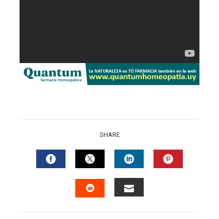
SHARE
FACEBOOK
TWITTER
LINKEDIN
PINTERES
EMAIL
STUMBLEUPON