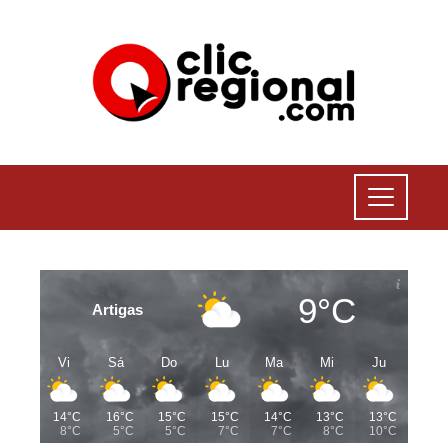
9°C
Artigas
Vi
Sá
Do
Lu
Ma
Mi
Ju
14°C
16°C
15°C
15°C
14°C
13°C
13°C
8°C
5°C
5°C
7°C
7°C
8°C
10°C