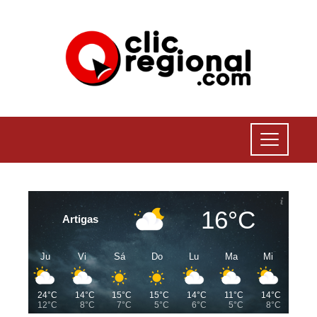
16°C
Artigas
Ju
Vi
Sá
Do
Lu
Ma
Mi
24°C
14°C
15°C
15°C
14°C
11°C
14°C
12°C
8°C
7°C
5°C
6°C
5°C
8°C