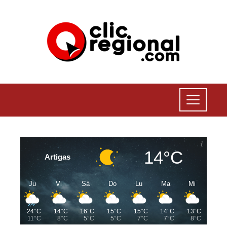
14°C
Artigas
Ju
Vi
Sá
Do
Lu
Ma
Mi
24°C
14°C
16°C
15°C
15°C
14°C
13°C
11°C
8°C
5°C
5°C
7°C
7°C
8°C