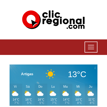
13°C
Artigas
Vi
Sá
Do
Lu
Ma
Mi
Ju
14°C
16°C
16°C
15°C
14°C
10°C
11°C
7°C
5°C
5°C
7°C
7°C
8°C
8°C