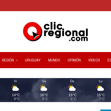
REGIÓN
URUGUAY
MUNDO
OPINIÓN
VIDEOS
E
Vi
Sá
Do
Lu
14°C
16°C
15°C
15°C
8°C
5°C
5°C
7°C