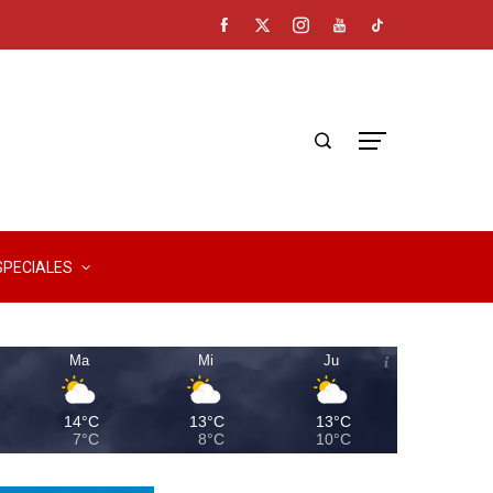
SPECIALES
Ma
Mi
Ju
14°C
13°C
13°C
7°C
8°C
10°C