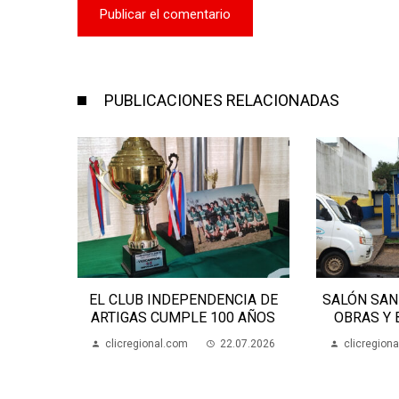
PUBLICACIONES RELACIONADAS
ANIZA
EL CLUB INDEPENDENCIA DE
SALÓN SAN
MENTAL
ARTIGAS CUMPLE 100 AÑOS
OBRAS Y
07.2026
clicregional.com
22.07.2026
clicregion