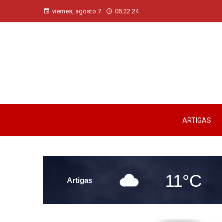
viernes, agosto 7
05:22:25
ARTIGAS
11°C
Artigas