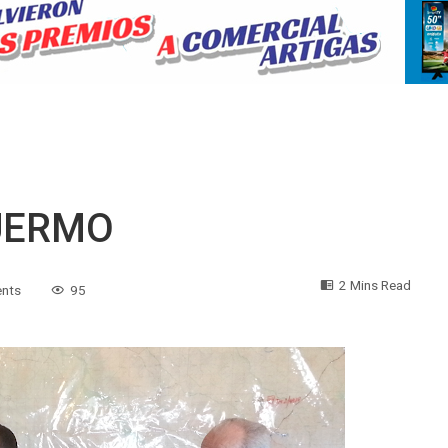
UERMO
2 Mins Read
nts
95