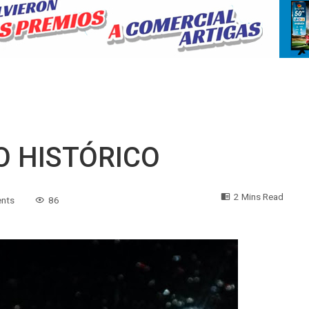
 HISTÓRICO
2 Mins Read
nts
86