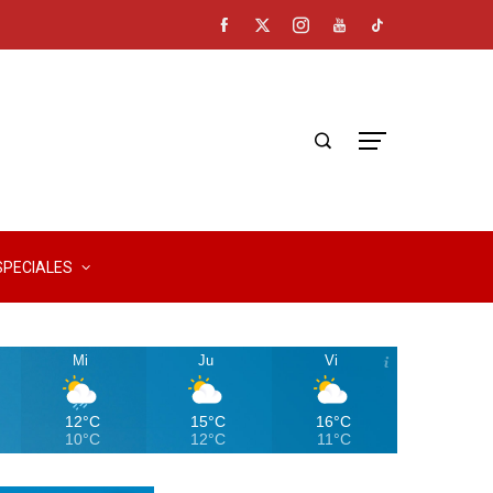
SPECIALES
Mi
Ju
Vi
12°C
15°C
16°C
10°C
12°C
11°C