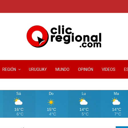
REGIÓN
URUGUAY
MUNDO
OPINIÓN
VIDEOS
E
Sá
Do
Lu
Ma
16°C
15°C
14°C
14°C
6°C
4°C
5°C
7°C