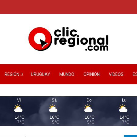
REGIÓN
URUGUAY
MUNDO
OPINIÓN
VIDEOS
E
Vi
Sá
Do
Lu
14°C
16°C
16°C
14°C
7°C
5°C
5°C
7°C