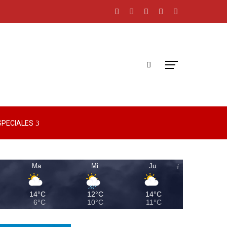
SPECIALES
Ma
Mi
Ju
14°C
12°C
14°C
6°C
10°C
11°C