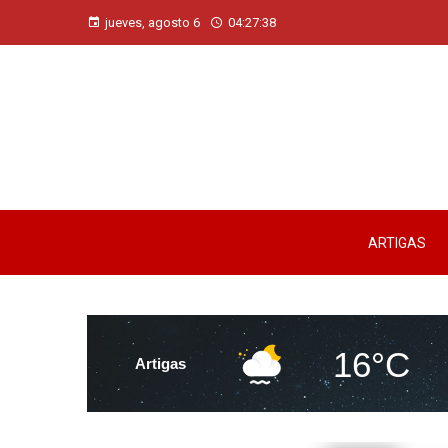
jueves, agosto 6
04:27:39
ARTIGAS
16°C
Artigas