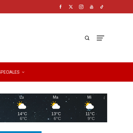
SPECIALES
Lu
Ma
Mi
14°C
13°C
11°C
6°C
6°C
9°C