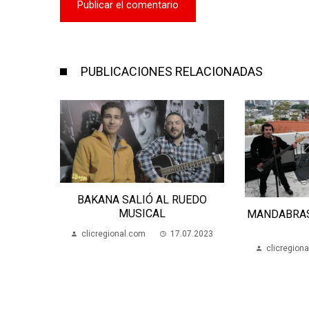
PUBLICACIONES RELACIONADAS
 RUEDO
MANDABRASA FESTEJA SUS 18
AÑOS
17.07.2023
clicreg
clicregional.com
26.05.2021