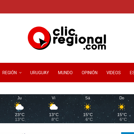
REGIÓN
URUGUAY
MUNDO
OPINIÓN
VIDEOS
E
Ju
Vi
Sá
Do
23°C
13°C
15°C
15°C
13°C
8°C
6°C
6°C