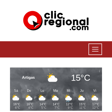
15°C
Artigas
Sá
Do
Lu
Ma
Mi
Ju
Vi
16°C
16°C
14°C
14°C
12°C
15°C
17°C
6°C
4°C
5°C
7°C
9°C
11°C
12°C