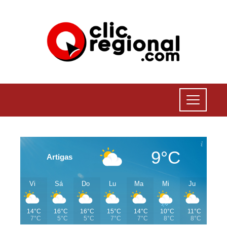
9°C
Artigas
Vi
Sá
Do
Lu
Ma
Mi
Ju
14°C
16°C
16°C
15°C
14°C
10°C
11°C
7°C
5°C
5°C
7°C
7°C
8°C
8°C