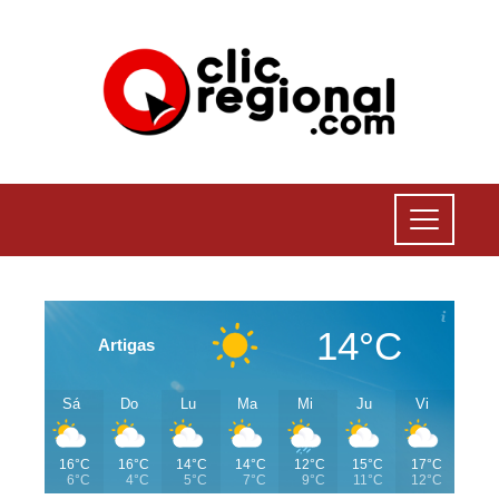
14°C
Artigas
Sá
Do
Lu
Ma
Mi
Ju
Vi
16°C
16°C
14°C
14°C
12°C
15°C
17°C
6°C
4°C
5°C
7°C
9°C
11°C
12°C