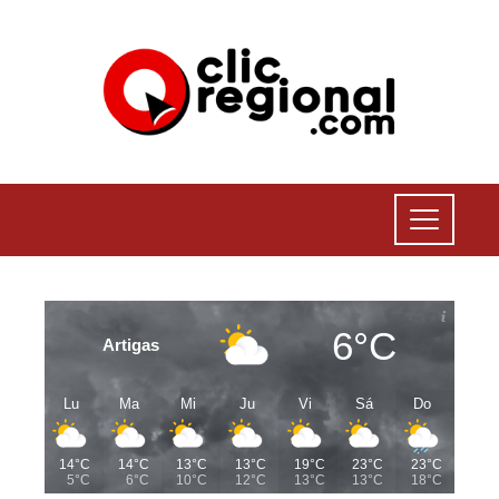
6°C
Artigas
Lu
Ma
Mi
Ju
Vi
Sá
Do
14°C
14°C
13°C
13°C
19°C
23°C
23°C
5°C
6°C
10°C
12°C
13°C
13°C
18°C