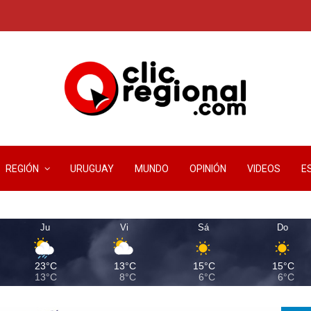
REGIÓN
URUGUAY
MUNDO
OPINIÓN
VIDEOS
E
Ju
Vi
Sá
Do
23°C
13°C
15°C
15°C
13°C
8°C
6°C
6°C