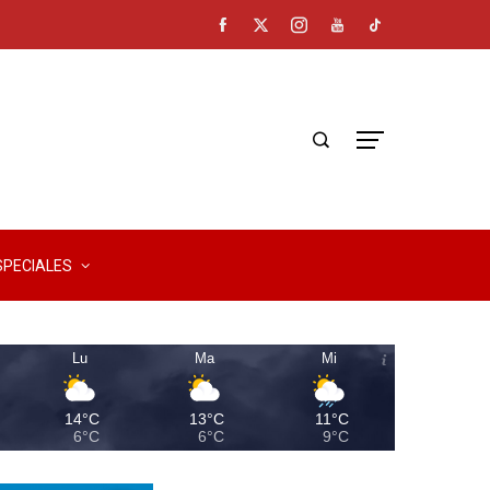
SPECIALES
Lu
Ma
Mi
14°C
13°C
11°C
6°C
6°C
9°C