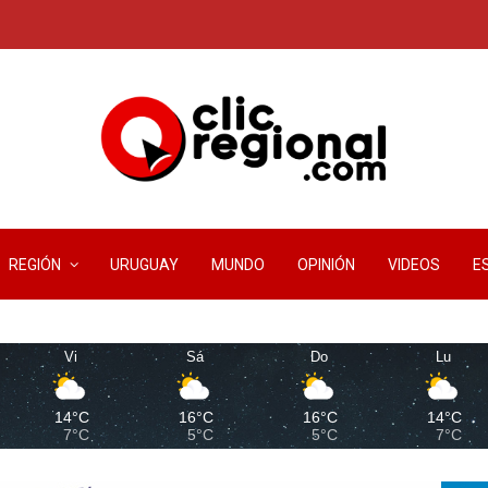
REGIÓN
URUGUAY
MUNDO
OPINIÓN
VIDEOS
E
Vi
Sá
Do
Lu
14°C
16°C
16°C
14°C
7°C
5°C
5°C
7°C