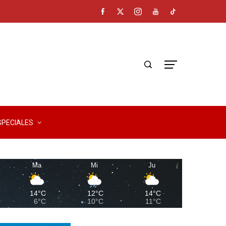
SPECIALES
Ma
Mi
Ju
14°C
12°C
14°C
6°C
10°C
11°C