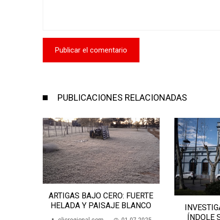
PUBLICACIONES RELACIONADAS
ANA
ARTIGAS BAJO CERO: FUERTE
SALTO
HELADA Y PAISAJE BLANCO
INVESTIG
05.2024
ÍNDOLE 
clicregional.com
01.07.2025