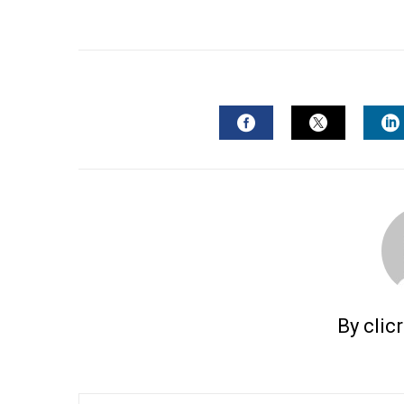
FACEBOOK
TWITTER
L
By clic