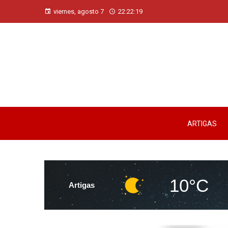
viernes, agosto 7
22:22:19
ARTIGAS
10°C
Artigas