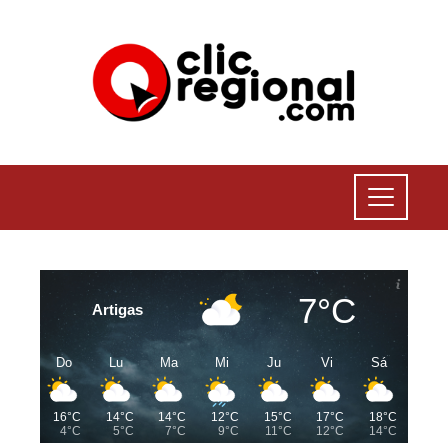
7°C
Artigas
Do
Lu
Ma
Mi
Ju
Vi
Sá
16°C
14°C
14°C
12°C
15°C
17°C
18°C
4°C
5°C
7°C
9°C
11°C
12°C
14°C