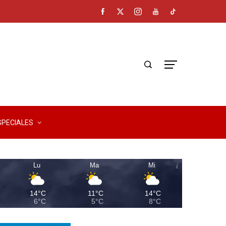
SPECIALES
Lu
Ma
Mi
14°C
11°C
14°C
6°C
5°C
8°C