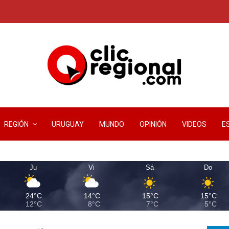
REGIÓN
URUGUAY
MUNDO
OPINIÓN
VIDEOS
E
Ju
Vi
Sá
Do
24°C
14°C
15°C
15°C
12°C
8°C
7°C
5°C