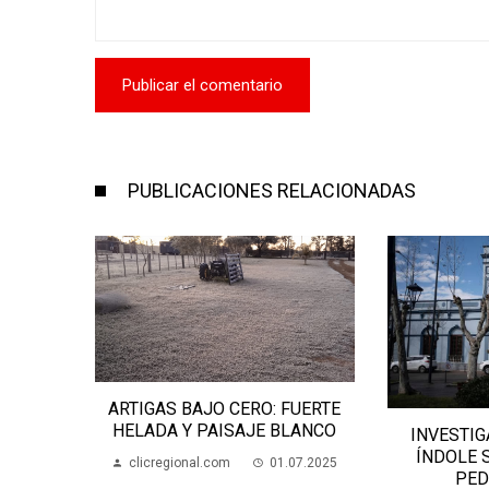
PUBLICACIONES RELACIONADAS
GUARDI
FUERTE
CUMPLIÓ 
LANCO
INVESTIGAN DENUNCIA DE
clicregion
ÍNDOLE SEXUAL EN JOSÉ
07.2025
PEDRO VARELA