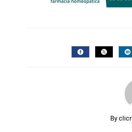
FACEBOOK
TWITTER
L
By clic