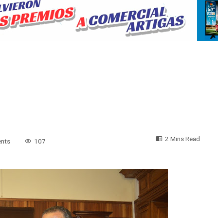
2 Mins Read
nts
107