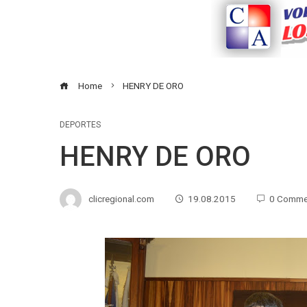
Home
HENRY DE ORO
DEPORTES
HENRY DE ORO
clicregional.com
19.08.2015
0 Comme