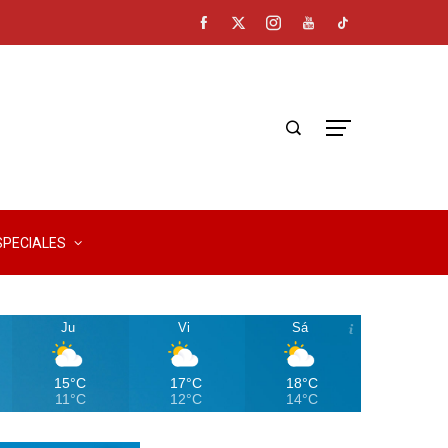
SPECIALES
Ju
Vi
Sá
15°C
17°C
18°C
11°C
12°C
14°C