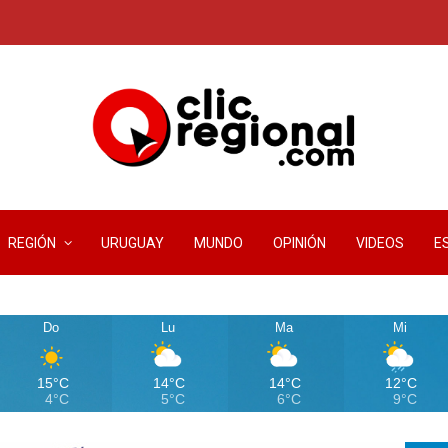
REGIÓN
URUGUAY
MUNDO
OPINIÓN
VIDEOS
E
Do
Lu
Ma
Mi
15°C
14°C
14°C
12°C
4°C
5°C
6°C
9°C