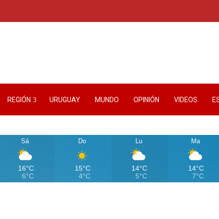
REGIÓN
URUGUAY
MUNDO
OPINIÓN
VIDEOS
E
Sá
Do
Lu
Ma
16°C
15°C
14°C
14°C
6°C
4°C
5°C
7°C