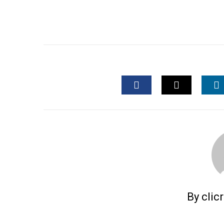
FACEBOOK
TWITTER
L
By clic