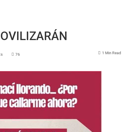
MOVILIZARÁN
1 Min Read
ts
76