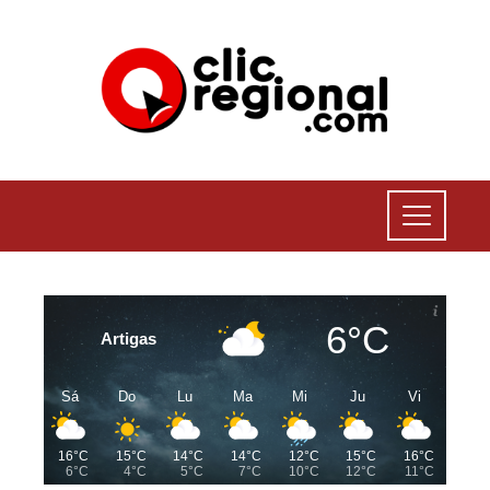
6°C
Artigas
Sá
Do
Lu
Ma
Mi
Ju
Vi
16°C
15°C
14°C
14°C
12°C
15°C
16°C
6°C
4°C
5°C
7°C
10°C
12°C
11°C