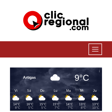
9°C
Artigas
Vi
Sá
Do
Lu
Ma
Mi
Ju
14°C
16°C
15°C
15°C
14°C
13°C
13°C
8°C
5°C
5°C
7°C
7°C
8°C
10°C