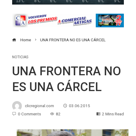
13°C
8°C
6°C
6°C
6°C
6°C
9°C
Home
UNA FRONTERA NO ES UNA CÁRCEL
NOTICIAS
UNA FRONTERA NO
ES UNA CÁRCEL
clicregional.com
03.06.2015
0 Comments
82
2 Mins Read