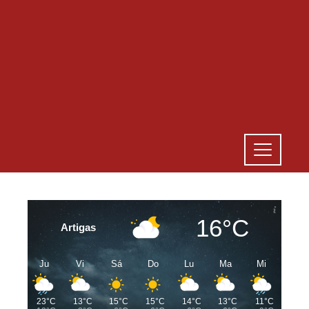
16°C
Artigas
Ju
Vi
Sá
Do
Lu
Ma
Mi
23°C
13°C
15°C
15°C
14°C
13°C
11°C