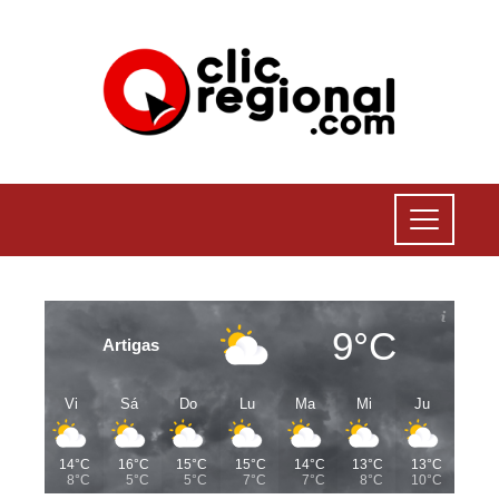
9°C
Artigas
Vi
Sá
Do
Lu
Ma
Mi
Ju
14°C
16°C
15°C
15°C
14°C
13°C
13°C
8°C
5°C
5°C
7°C
7°C
8°C
10°C