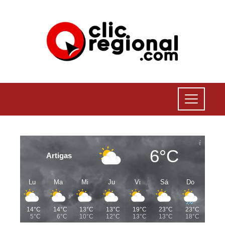
6°C
Artigas
Lu
Ma
Mi
Ju
Vi
Sá
Do
14°C
14°C
13°C
13°C
19°C
23°C
23°C
5°C
6°C
10°C
12°C
13°C
13°C
18°C