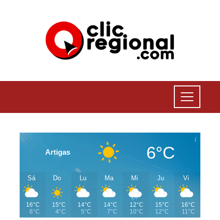
6°C
Artigas
Sá
Do
Lu
Ma
Mi
Ju
Vi
16°C
15°C
14°C
14°C
12°C
15°C
16°C
6°C
4°C
5°C
7°C
10°C
12°C
11°C