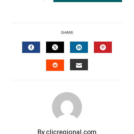
SHARE
FACEBOOK
TWITTER
LINKEDIN
PINTERES
EMAIL
STUMBLEUPON
By clicregional.com