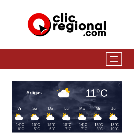
11°C
Artigas
Vi
Sá
Do
Lu
Ma
Mi
Ju
14°C
16°C
15°C
15°C
14°C
13°C
13°C
8°C
5°C
5°C
7°C
7°C
8°C
10°C