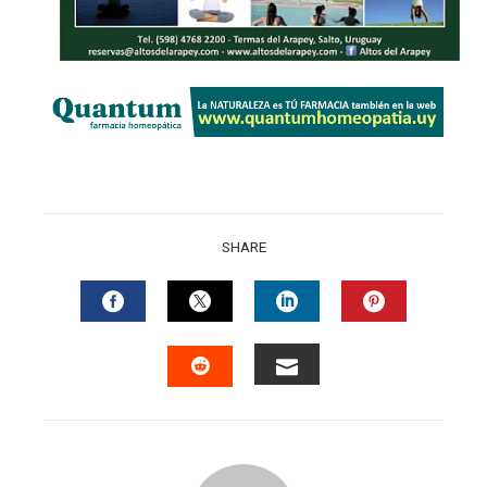
SHARE
FACEBOOK
TWITTER
LINKEDIN
PINTERES
EMAIL
STUMBLEUPON