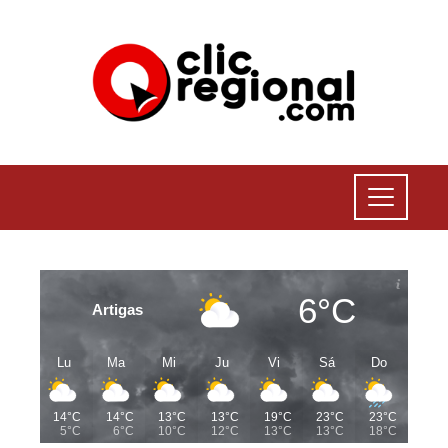
6°C
Artigas
Lu
Ma
Mi
Ju
Vi
Sá
Do
14°C
14°C
13°C
13°C
19°C
23°C
23°C
5°C
6°C
10°C
12°C
13°C
13°C
18°C