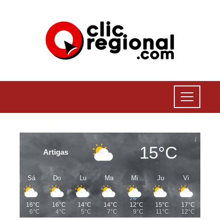
15°C
Artigas
Sá
Do
Lu
Ma
Mi
Ju
Vi
16°C
16°C
14°C
14°C
12°C
15°C
17°C
6°C
4°C
5°C
7°C
9°C
11°C
12°C