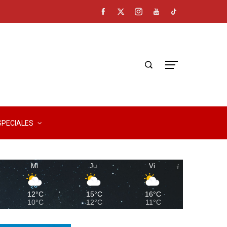
SPECIALES
Mi
Ju
Vi
12°C
15°C
16°C
10°C
12°C
11°C