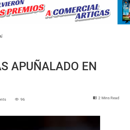
AÍ
AS APUÑALADO EN
2 Mins Read
nts
96