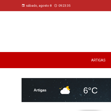
sábado, agosto 8
09:23:35
ARTIGAS
6°C
Artigas