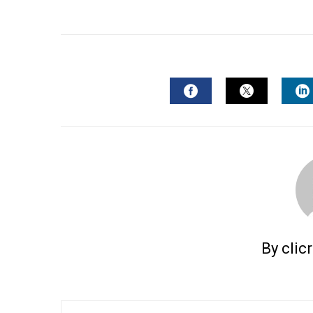
FACEBOOK
TWITTER
L
By clic