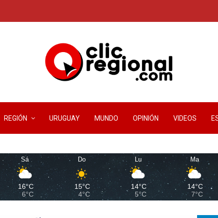
REGIÓN
URUGUAY
MUNDO
OPINIÓN
VIDEOS
E
Sá
Do
Lu
Ma
16°C
15°C
14°C
14°C
6°C
4°C
5°C
7°C